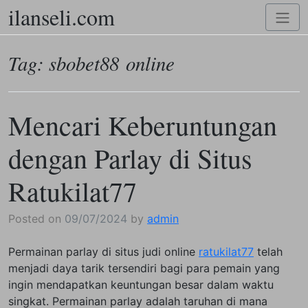
ilanseli.com
Skip
Toggl
to
naviga
content
Tag:
sbobet88 online
Mencari Keberuntungan
dengan Parlay di Situs
Ratukilat77
Posted on
09/07/2024
by
admin
Permainan parlay di situs judi online
ratukilat77
telah
menjadi daya tarik tersendiri bagi para pemain yang
ingin mendapatkan keuntungan besar dalam waktu
singkat. Permainan parlay adalah taruhan di mana