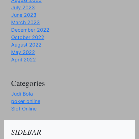
August 2023
July 2023
June 2023
March 2023
December 2022
October 2022
August 2022
May 2022
April 2022
Categories
Judi Bola
poker online
Slot Online
SIDEBAR