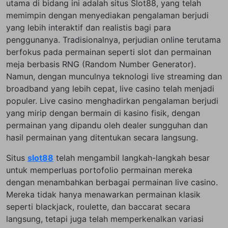
utama di bidang ini adalah situs Slot88, yang telah
memimpin dengan menyediakan pengalaman berjudi
yang lebih interaktif dan realistis bagi para
penggunanya. Tradisionalnya, perjudian online terutama
berfokus pada permainan seperti slot dan permainan
meja berbasis RNG (Random Number Generator).
Namun, dengan munculnya teknologi live streaming dan
broadband yang lebih cepat, live casino telah menjadi
populer. Live casino menghadirkan pengalaman berjudi
yang mirip dengan bermain di kasino fisik, dengan
permainan yang dipandu oleh dealer sungguhan dan
hasil permainan yang ditentukan secara langsung.
Situs
slot88
telah mengambil langkah-langkah besar
untuk memperluas portofolio permainan mereka
dengan menambahkan berbagai permainan live casino.
Mereka tidak hanya menawarkan permainan klasik
seperti blackjack, roulette, dan baccarat secara
langsung, tetapi juga telah memperkenalkan variasi