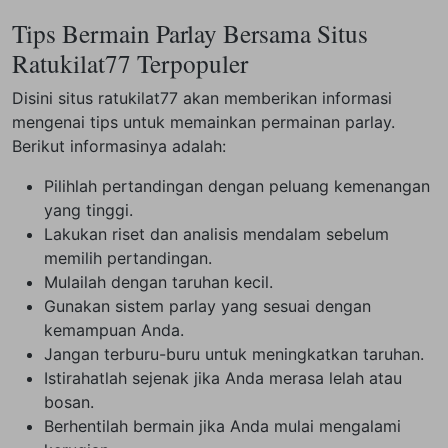
Tips Bermain Parlay Bersama Situs
Ratukilat77 Terpopuler
Disini situs ratukilat77 akan memberikan informasi
mengenai tips untuk memainkan permainan parlay.
Berikut informasinya adalah:
Pilihlah pertandingan dengan peluang kemenangan
yang tinggi.
Lakukan riset dan analisis mendalam sebelum
memilih pertandingan.
Mulailah dengan taruhan kecil.
Gunakan sistem parlay yang sesuai dengan
kemampuan Anda.
Jangan terburu-buru untuk meningkatkan taruhan.
Istirahatlah sejenak jika Anda merasa lelah atau
bosan.
Berhentilah bermain jika Anda mulai mengalami