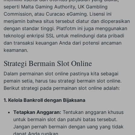
seperti Malta Gaming Authority, UK Gambling
Commission, atau Curacao eGaming. Lisensi ini
menjamin bahwa situs tersebut diatur dan dioperasikan
dengan standar tinggi. Platfotm ini juga menggunakan
teknologi enkripsi SSL untuk melindungi data pribadi
dan transaksi keuangan Anda dari potensi ancaman
keamanan.
Strategi Bermain Slot Online
Dalam permainan slot online pastinya kita sebagai
pemain setia, harus tau strategi bermain slot online.
Berikut strategi pada permainan slot online adalah:
1. Kelola Bankroll dengan Bijaksana
Tetapkan Anggaran:
Tentukan anggaran khusus
untuk bermain slot dan patuhi batas tersebut.
Jangan pernah bermain dengan uang yang tidak
dapat Anda rugikan.