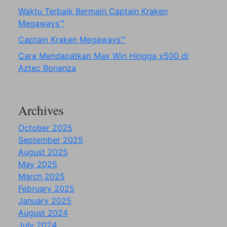
Waktu Terbaik Bermain Captain Kraken
Megaways™
Captain Kraken Megaways™
Cara Mendapatkan Max Win Hingga x500 di
Aztec Bonanza
Archives
October 2025
September 2025
August 2025
May 2025
March 2025
February 2025
January 2025
August 2024
July 2024