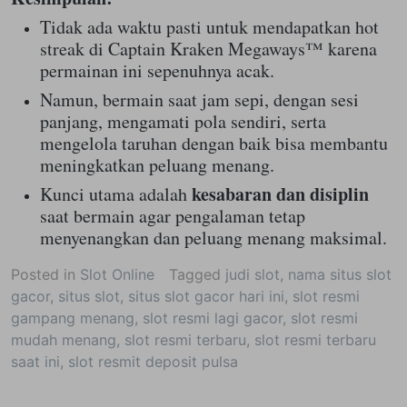
Tidak ada waktu pasti untuk mendapatkan hot
streak di Captain Kraken Megaways™ karena
permainan ini sepenuhnya acak.
Namun, bermain saat jam sepi, dengan sesi
panjang, mengamati pola sendiri, serta
mengelola taruhan dengan baik bisa membantu
meningkatkan peluang menang.
kesabaran dan disiplin
Kunci utama adalah
saat bermain agar pengalaman tetap
menyenangkan dan peluang menang maksimal.
Posted in
Slot Online
Tagged
judi slot
,
nama situs slot
gacor
,
situs slot
,
situs slot gacor hari ini
,
slot resmi
gampang menang
,
slot resmi lagi gacor
,
slot resmi
mudah menang
,
slot resmi terbaru
,
slot resmi terbaru
saat ini
,
slot resmit deposit pulsa