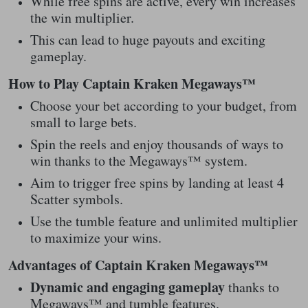
While free spins are active, every win increases
the win multiplier.
This can lead to huge payouts and exciting
gameplay.
How to Play Captain Kraken Megaways™
Choose your bet according to your budget, from
small to large bets.
Spin the reels and enjoy thousands of ways to
win thanks to the Megaways™ system.
Aim to trigger free spins by landing at least 4
Scatter symbols.
Use the tumble feature and unlimited multiplier
to maximize your wins.
Advantages of Captain Kraken Megaways™
Dynamic and engaging gameplay
thanks to
Megaways™ and tumble features.