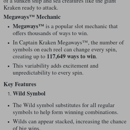
of a sunken ship and sea creatures like the giant
Kraken ready to attack.
Megaways™ Mechanic
Megaways™
is a popular slot mechanic that
offers thousands of ways to win.
In Captain Kraken Megaways™, the number of
symbols on each reel can change every spin,
117,649 ways to win
creating up to
.
This variability adds excitement and
unpredictability to every spin.
Key Features
Wild Symbol
The Wild symbol substitutes for all regular
symbols to help form winning combinations.
Wilds can appear stacked, increasing the chance
of big wins.