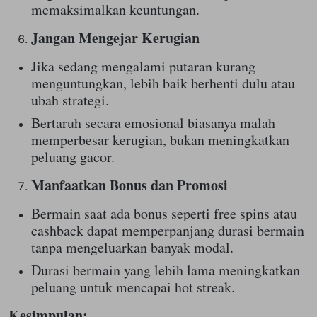
memaksimalkan keuntungan.
Jangan Mengejar Kerugian
Jika sedang mengalami putaran kurang
menguntungkan, lebih baik berhenti dulu atau
ubah strategi.
Bertaruh secara emosional biasanya malah
memperbesar kerugian, bukan meningkatkan
peluang gacor.
Manfaatkan Bonus dan Promosi
Bermain saat ada bonus seperti free spins atau
cashback dapat memperpanjang durasi bermain
tanpa mengeluarkan banyak modal.
Durasi bermain yang lebih lama meningkatkan
peluang untuk mencapai hot streak.
Kesimpulan: