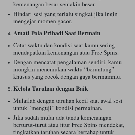
kemenangan besar semakin besar.
Hindari sesi yang terlalu singkat jika ingin
mengejar momen gacor.
Amati Pola Pribadi Saat Bermain
Catat waktu dan kondisi saat kamu sering
mendapatkan kemenangan atau Free Spins.
Dengan mencatat pengalaman sendiri, kamu
mungkin menemukan waktu “beruntung”
khusus yang cocok dengan gaya bermainmu.
Kelola Taruhan dengan Baik
Mulailah dengan taruhan kecil saat awal sesi
untuk “menguji” kondisi permainan.
Jika sudah mulai ada tanda kemenangan
berturut-turut atau fitur Free Spins mendekat,
tingkatkan taruhan secara bertahap untuk