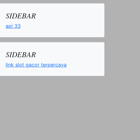
SIDEBAR
api 33
SIDEBAR
link slot gacor terpercaya