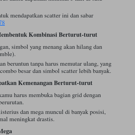
tuk mendapatkan scatter ini dan sabar
78
Membentuk Kombinasi Berturut-turut
an, simbol yang menang akan hilang dan
umble).
an beruntun tanpa harus memutar ulang, yang
ombo besar dan simbol scatter lebih banyak.
patkan Kemenangan Berturut-turut
n kamu harus membuka bagian grid dengan
erurutan.
terius dan mega muncul di banyak posisi,
al meningkat drastis.
 Mega