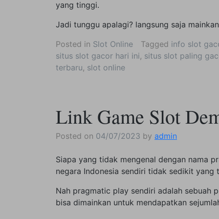
yang tinggi.
Jadi tunggu apalagi? langsung saja mainkan 
Posted in
Slot Online
Tagged
info slot gaco
situs slot gacor hari ini
,
situs slot paling gac
terbaru
,
slot online
Link Game Slot Dem
Posted on
04/07/2023
by
admin
Siapa yang tidak mengenal dengan nama p
negara Indonesia sendiri tidak sedikit yang
Nah pragmatic play sendiri adalah sebuah pr
bisa dimainkan untuk mendapatkan sejumla