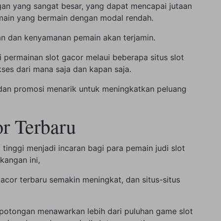
an yang sangat besar, yang dapat mencapai jutaan
emain yang bermain dengan modal rendah.
an dan kenyamanan pemain akan terjamin.
permainan slot gacor melaui beberapa situs slot
kses dari mana saja dan kapan saja.
s dan promosi menarik untuk meningkatkan peluang
r Terbaru
tinggi menjadi incaran bagi para pemain judi slot
kangan ini,
cor terbaru semakin meningkat, dan situs-situs
a potongan menawarkan lebih dari puluhan game slot