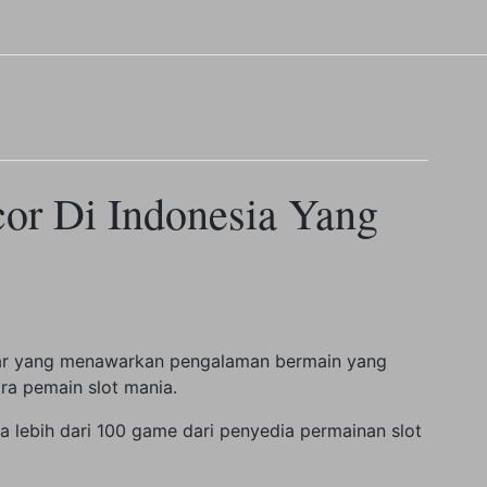
cor Di Indonesia Yang
ar yang menawarkan pengalaman bermain yang
a pemain slot mania.
ga lebih dari 100 game dari penyedia permainan slot