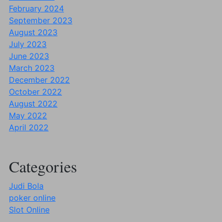
February 2024
September 2023
August 2023
July 2023
June 2023
March 2023
December 2022
October 2022
August 2022
May 2022
April 2022
Categories
Judi Bola
poker online
Slot Online