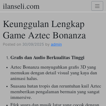
ilanseli.com
Skip
Toggl
to
naviga
content
Keunggulan Lengkap
Game Aztec Bonanza
Posted on
30/09/2025
by
admin
Grafis dan Audio Berkualitas Tinggi
Aztec Bonanza menyuguhkan grafis 3D yang
memukau dengan detail visual yang kaya dan
animasi halus.
Suasana hutan tropis dan reruntuhan kuil Aztec
memberikan pengalaman bermain yang sangat
immersive.
Efek suara dan musik latar yang cocok dengan