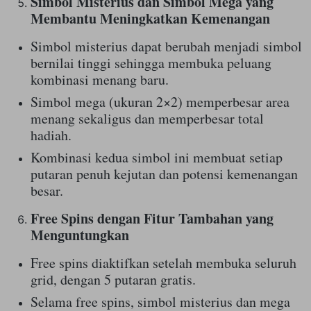
Simbol Misterius dan Simbol Mega yang
Membantu Meningkatkan Kemenangan
Simbol misterius dapat berubah menjadi simbol
bernilai tinggi sehingga membuka peluang
kombinasi menang baru.
Simbol mega (ukuran 2×2) memperbesar area
menang sekaligus dan memperbesar total
hadiah.
Kombinasi kedua simbol ini membuat setiap
putaran penuh kejutan dan potensi kemenangan
besar.
Free Spins dengan Fitur Tambahan yang
Menguntungkan
Free spins diaktifkan setelah membuka seluruh
grid, dengan 5 putaran gratis.
Selama free spins, simbol misterius dan mega