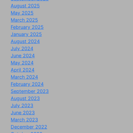
August 2025
May 2025
March 2025
February 2025
January 2025
August 2024
July 2024
June 2024
May 2024
April 2024
March 2024
February 2024
September 2023
August 2023
July 2023
June 2023
March 2023
December 2022