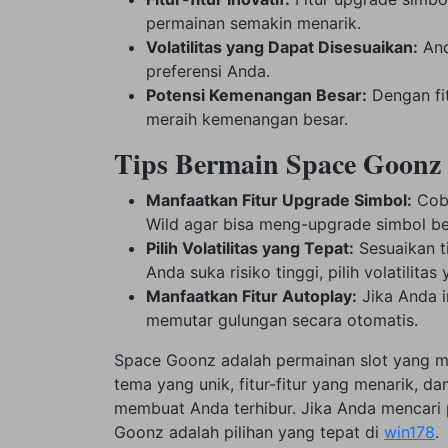
permainan semakin menarik.
Volatilitas yang Dapat Disesuaikan:
And
preferensi Anda.
Potensi Kemenangan Besar:
Dengan fit
meraih kemenangan besar.
Tips Bermain Space Goonz
Manfaatkan Fitur Upgrade Simbol:
Coba
Wild agar bisa meng-upgrade simbol ber
Pilih Volatilitas yang Tepat:
Sesuaikan ti
Anda suka risiko tinggi, pilih volatilitas 
Manfaatkan Fitur Autoplay:
Jika Anda i
memutar gulungan secara otomatis.
Space Goonz adalah permainan slot yang m
tema yang unik, fitur-fitur yang menarik, d
membuat Anda terhibur. Jika Anda mencari
Goonz adalah pilihan yang tepat di
win178
.